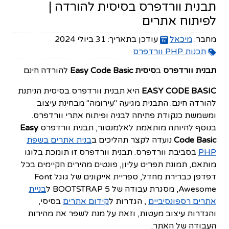
תבנית וורדפרס בסיסית להורדה |
לפיתוח אתרים
מחבר:
מיכאל
עודכן בתאריך:
31 ביולי 2024
תכנות PHP וורדפרס
תבנית וורדפרס
ב
סיסית Easy Code Basic
להורדה חינם
EASY CODE BASIC
היא תבנית וורדפרס בסיסית הניתנת
להורדה חינם. התבנית מגיעה "עירומה" מבחינת עיצוב
ומשמשת כנקודת פתיחה לבניה ופיתוח אתרי וורדפרס.
בנוסף להיותה מותאמת לאלמנטור, תבנית וורדפרס
Easy
Code Basic
נועדה לקצר תהליכים ב
בנית אתרים בשפת
PHP
בסביבת וורדפרס. תבנית וורדפרס זו תומכת בלוגו
מותאם, תמונת תפריט עליון, פונטים מהירים הקיימים בכל
דפדפן כברירת מחדל, ספריית אייקונים של גוגל Font
Awesome, מסגרת עבודה של BOOTSTRAP 5 ל
בניית
אתרים רספונסיביים
, הגדרות ל
קידום אתרים
בסיסי,
והגדרות עיצוב מעטות, וזאת על מנת לשפר את מהירות
העבודה של האתר.