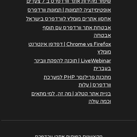
שיפור מהירות אתר וורדפרס ב 7 צעדים
אופטימיזציה לתמונות | תמונות וורדפרס
אחסון אתרים מומלץ לוורדפרס בישראל
אבטחת אתר וורדפרס עם תוסף
אבטחה
Chrome vs Firefox | דפדפן אינטרנט
מומלץ
LiveWebinar | תוכנה להפקת וובינר
בעברית
מתכנת פרילנסר PHP למערכת
וורדפרס | עלות
בניית אתר קטלוג | מה זה, למי מתאים
וכמה עולה
מקצוענים בפיתוח אתרי וורדפרס