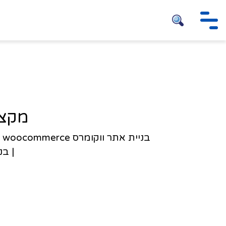
חיפוש
מקצוענ
ב
| בני