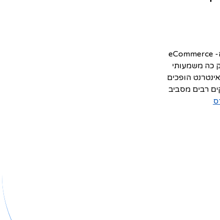
בשנים האחרונות ובמיוחד לאחר משבר הקורונה, נמצא תחום המסחר האלקטרוני וה- eCommerce
ק כה משמעותי
לאינטרנט הופכים
ים רבים מסביב
ס