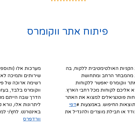
פיתוח אתר ווקומרס
הקניות האולטימטיבית ללקוח, בה
מערכות אלו (ותוספ
ת מהמבחר הרחב ומתחושת
שירותים ותמיכה לאתר
תר ווקומרס יאפשר ללקוחות
רשימה ארוכה של פי
יא אליכם לקוחות מכל רחבי הארץ.
ווקומרס בלבד, בעזר
חות פוטנציאלים למצוא את האתר
הדרך שבה הייתם מנה
תוצאות החיפוש. באמצעות #
דפי
ליתרונות אלו, נורא 
דד או חבילת מוצרים ולהגדיל את
באינטרנט. לחץ/י למי
וורדפרס