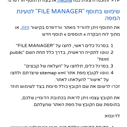
FTP ותוכנה חיצונית כמו
filezilla
או בעזרת תוסף וורדפרס.
שימוש בתוסף "FILE MANAGER" לטעינת
המפה
את התוסף ניתן להוריד מאתר וורדפרס בקישור
הזה
, או
מתוך לוח הבקרה » תוספים » תוסף חדש
בסרגל כלים ראשי, לחצו על "FILE MANAGER"
נווטו לתקייה הראשית, בדרך כלל תחת השם "public
html"
בסרגל כלים, תלחצו על "העלאה של קבצים."
נווטו לקובץ מפת אתר sitemap xml שיצרתם ולחצו
על "אישור" להעלאתו לאתר.
זכרו לרשום את שם הקובץ כולל סיומת בצד לשימוש חוזר.
את הקובץ עצמו ניתן לראות בכתובת הדומיין שלכם,
בתוספת שם הקובץ של מפת האתר שהעלתם.
לדוגמא: