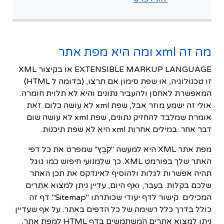
מה זה xml ומה היא מפת אתר
EXTENSIBLE MARKUP LANGUAGE או בקיצור XML
זו טכנולוגיה, או שפת סימון אם תרצו, (בדומה ל HTML)
המאפשרת לאחסן ולהעביר נתונים והיא לא תלוית חומרה.
אולי זה ישמע מוזר אבל, שפת xml לא עושה כלום. זאת
אומרת שמלבד להחזיק נתונים, שפת xml לא עושה שום
דבר אחר. במילים אחרות xml היא לא שפת תיכנות.
מפת אתר XML היא למעשה "קֹֽבֶץ" שמפרט את כל דפי
האתר שלך בפורמט XML. כך שלמנועי חיפוש כמו גוגל
תהיה אפשרות לגלות ולהוסיף לאינדקס את תכן האתר
שלכם בקלות. בעבר, ואף היום, עדיין ניתן למצוא אתרים
המכילים קישור לדף יעודי שכותרתו "Sitemap". דף זה
כולל בדרך כלל רשימה של כל הדפים באתר. על אף שעדיין
ניתן למצוא אתרים המשתמשים בדף HTML למפת אתר,