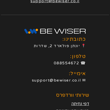
support@bewiser.co.il
כתובתינו:
יונתן פולארד 2, שדרות
טלפון:
☎ 088554672
אימייל:
✉ support@bewiser.co.il
שירותי וורדפרס
דפי נחיתה