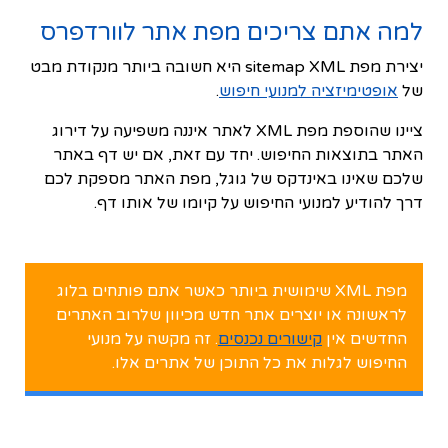
למה אתם צריכים מפת אתר לוורדפרס
יצירת מפת sitemap XML היא חשובה ביותר מנקודת מבט
של
אופטימיזציה למנועי חיפוש
.
ציינו שהוספת מפת XML לאתר איננה משפיעה על דירוג
האתר בתוצאות החיפוש. יחד עם זאת, אם יש דף באתר
שלכם שאינו באינדקס של גוגל, מפת האתר מספקת לכם
דרך להודיע למנועי החיפוש על קיומו של אותו דף.
מפת XML שימושית ביותר כאשר אתם פותחים בלוג
לראשונה או יוצרים אתר חדש מכיוון שלרוב האתרים
החדשים אין
קישורים נכנסים
. זה מקשה על מנועי
החיפוש לגלות את כל התוכן של אתרים אלו.