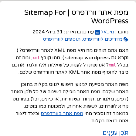
מפת אתר וורדפרס | Sitemap For
WordPress
מחבר:
מיכאל
עודכן בתאריך:
31 ביולי 2024
מדריכים לוורדפרס, תוספים לוורדפרס
האם אתם תוהים מה היא מפת XML לאתר וורדפרס? (
נקרא גם sitemap wordpress ), מהו קובץ
, ומה זה
xml
בכלל
? אנו נשתדל לענות על שאלות אלו ונלמד אתכם
xml
כיצד להוסיף מפת אתר XML לאתר הוורדפרס שלכם.
מפת האתר מסייעת למנועי חיפוש לנווט בקלות בתוכן
האתר שלכם. מפת האתר מכילה רשימה של כל תֹּֽכֶן האתר
(דפים, מאמרים, תגיות, קטגוריות, ארכיונים, וכו') בפורמט
קריא לשרתים, לשפות אחרות, ולמכונות כמו בוטים.
במאמר זה נסביר מהי
מפת אתר בוורדפרס
וכיצד ליצור
אחת כזאת בקלות.
תֹּכֶן עִנְיָנִים