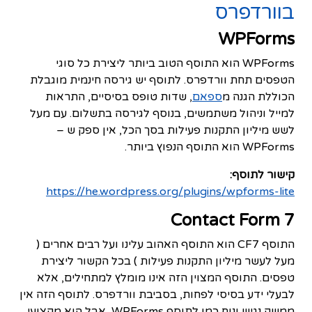
בוורדפרס
WPForms
WPForms הוא התוסף הטוב ביותר ליצירת כל סוגי
הטפסים תחת וורדפרס. לתוסף יש גירסה חינמית מוגבלת
הכוללת הגנה מ
ספאם
, שדות טופס בסיסיים, התראות
למייל וניהול משתמשים, בנוסף לגירסה בתשלום. עם מעל
לשש מיליון התקנות פעילות בסך הכל, אין ספק ש –
WPForms הוא התוסף הנפוץ ביותר.
קישור לתוסף:
https://he.wordpress.org/plugins/wpforms-lite
Contact Form 7
התוסף CF7 הוא התוסף האהוב עלינו ועל רבים אחרים (
מעל לעשר מיליון התקנות פעילות ) בכל הקשור ליצירת
טפסים. התוסף המצוין הזה אינו מומלץ למתחילים, אלא
לבעלי ידע בסיסי לפחות, בסביבת וורדפרס. לתוסף הזה אין
ממשק נגיש ונוח כמו לתוסף WPForms, אבל הוא מקצועי