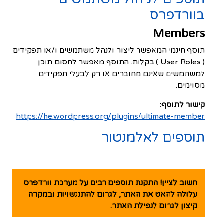
בוורדפרס
Members
תוסף חינמי המאפשר ליצור ולנהל משתמשים ו/או תפקידים
( User Roles ) בקלות. התוסף מאפשר לחסום תוכן
למשתמשים שאינם מחוברים או רק לבעלי תפקידים
מסוימים.
קישור לתוסף:
https://he.wordpress.org/plugins/ultimate-member
תוספים לאלמנטור
חשוב לציין! התקנת תוספים רבים על מערכת וורדפרס
עלולה להאט את האתר, לגרום להתנגשויות ובמקרה
קיצון לגרום לנפילת האתר.