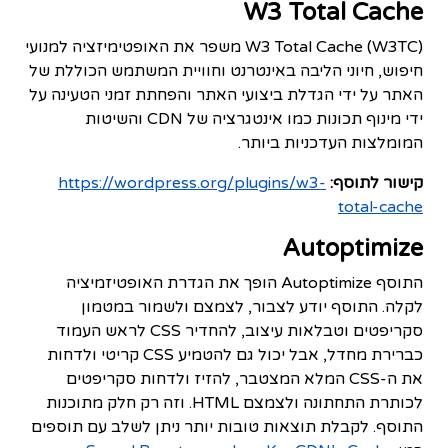
W3 Total Cache
W3 Total Cache (W3TC) משפר את האופטימיזציה למנועי
חיפוש, חיוני הליבה באינטרנט וחוויית המשתמש הכוללת של
האתר על ידי הגדלת ביצועי האתר והפחתת זמני הטעינה על
ידי מינוף תכונות כמו אינטגרציה של CDN והשיטות
המומלצות העדכניות ביותר.
קישור לתוסף:
https://wordpress.org/plugins/w3-
total-cache
Autoptimize
התוסף Autoptimize הופך את הגדרת האופטיזמיציה
לקלה. התוסף יודע לצבור, לצמצם ולשמור במטמון
סקריפטים וטבלאות עיצוב, להחדיר CSS לראש העמוד
כברירת מחדל, אבל יכול גם להטמיע CSS קריטי ולדחות
את ה-CSS המלא המצטבר, להזיז ולדחות סקריפטים
לכותרת התחתונה ולצמצם HTML. וזה רק חלק מתוכנות
התוסף. לקבלת תוצאות טובות יותר ניתן לשלב עם תוספים