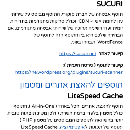
SUCURI
תוסף אבטחה של חברת סוקורי. התוסף מבוסס על שירותי
ענן לחומת אש ו- CDN, וכולל סריקות מתקדמות בתדירות
יומית ועוד רשימה ארוכה של שירותי אבטחה מתקדמים. אם
הבחירה שלכם היא בין התוסף הזה לתוסף של
WordFence, תבחרו בשני.
קישור לאתר:
https://sucuri.net
קישור לתוסף ( גירסה חינמית ):
https://he.wordpress.org/plugins/sucuri-scanner
תוספים להאצת אתרים ומטמון
LiteSpeed Cache
תוסף להאצת אתרים, הכל באחד ( All-in-One ). התוסף
כולל מטמון בלעדי ברמת השרת ( ולכן משיג תוצאות טובות
יותר בהשוואה לתוספים המבוססים על מטמון PHP )
ואוסף של תכונות ל
אופטימיזציה
. LiteSpeed Cache