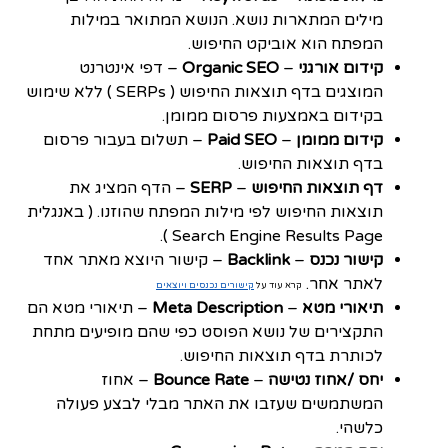
מילים המתארות נושא. הנושא המתואר במילות
המפתח הוא אוביקט החיפוש.
קידום אורגני
–
Organic SEO
– דפי אינטרנט
המוצגים בדף תוצאות החיפוש ( SERPs ) ללא שימוש
בקידום באמצעות פרסום ממומן.
קידום ממומן
–
Paid SEO
– תשלום בעבור פרסום
בדף תוצאות החיפוש.
דף תוצאות החיפוש
–
SERP
– הדף המציג את
תוצאות החיפוש לפי מילות המפתח שהוזנו. ( באנגלית
Search Engine Results Page ).
קישור נכנס
–
Backlink
– קישור היוצא מאתר אחד
לאתר אחר.
קרא עוד על
קישורים נכנסים ויוצאים
תיאורי מטא
–
Meta Description
– תיאורי מטא הם
התקצירים של נושא הפוסט כפי שהם מופיעים מתחת
לכותרת בדף תוצאות החיפוש.
יחס /אחוז נטישה
–
Bounce Rate
– אחוז
המשתמשים שעזבו את האתר מבלי לבצע פעולה
כלשהי.