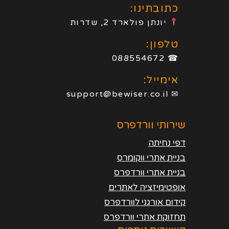
כתובתינו:
יונתן פולארד 2, שדרות
טלפון:
☎ 088554672
אימייל:
✉ support@bewiser.co.il
שירותי וורדפרס
דפי נחיתה
בניית אתרי ווקומרס
בניית אתרי וורדפרס
אופטימיזציה לאתרים
קידום אורגני לוורדפרס
תחזוקת אתרי וורדפרס