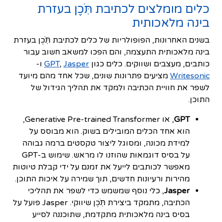
כלים מומלצים לכתיבת תֹּֽכֶן בעזרת
בינה מלאכותית
בשנים האחרונות, הפופולריות של כלים לכתיבת תֹּֽכֶן בעזרת
בינה מלאכותית התעצמה, והם הפכו למשאב חשוב עבור
כותבים, מעצבים ושווקים. כלים כגון
Jasper
,
GPT
ו-
Writesonic
מציעים פתרונות שונים, שכל אחד מהם מיועד
לשפר את חוויית הכתיבה ולמקד את תהליך הגידול של
התוכן.
GPT
, או Generative Pre-trained Transformer,
הוא אחד הכלים המובילים בשוק. הוא מבוסס על
למידת מכונה, ומסוגל ליצור טקסטים ברמה גבוהה
על בסיס דוגמאות שהוזנו לו מראש. שימוש ב-GPT
מאפשר לכותבים לייעל את זמנם על ידי קבלת טיוטות
מהירות ורעיונות חדשים, תוך שמירה על איכות התוכן.
Jasper
, כלי נוסף שמשמש כדי לשפר את תהליכי
הכתיבה, מתמקד ביצירת תֹּֽכֶן שיווקי. Jasper פועל על
בסיס בינה מלאכותית מתקדמת, שתוכננה לסייע