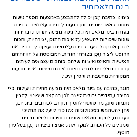
בינה מלאכותית
בימינו, כתיבה תֹּֽכֶן יכולה להתבצע באמצעות מספר גישות
שונות, כאשר שתיים מהן נוגעות לכתיבה עצמאית וכתיבה
בעזרת בינה מלאכותית. כל גישה מציעה יתרונות ובחירות
שונות שיכולות להשפיע על איכות התוכן, יצירתיות, והכוח
להבין את קהל היעד. כתיבה עצמאית מעניקה לכותבים את
החופש ליצור תֹּֽכֶן בצורה ייחודית, המבוססת על חוויותיהם
האישיות והאינטואיציות שלהם. כותבים עצמאים לעיתים
קרובות מצליחים להציג זוויות ראיה חדשניות, אשר נובעות
ממקוריות מחשבתית וניסיון אישי.
מנגד, כתיבה עם בינה מלאכותית מציעה מהירות ויעילות. כלי
כתיבה עתידניים יכולים לייצר תֹּֽכֶן במקצה שיפוטי ולהבין
מגמות שוק, מה שעשוי לחסוך זמן רב לכותבים. ביומיום,
ניתן להשתמש בטכנולוגיות אלו כדי לייעל את תהליכי
העבודה, לחקור נושאים שונים במהירות וליצור תכנים
שמקלים על הכותב למקד את מאמציו ביצירת תֹּֽכֶן בעל ערך
מוסף.