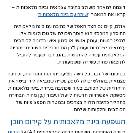
דוגמה למאמר משולב כתיבה עצמאית ובינה מלאכותית –
קראו את המאמר "
שיחה עם בינה מלאכותית
".
אולם, קיים גם הצד האפל של כתיבה עם בינה מלאכותית.
החיסרון המרכזי הוא חוסר היכולת של טכנולוגיות אלו
להציג רגשות, עומק אנושי או סגנון אישי בדומה לכותבים
עצמאים. יצירתיות ועומק תֹּֽכֶן הם מרכיבים חשובים שהבינה
המלאכותית עשויה להתקשות בהם, דבר שעשוי להוביל
לתוצאה פחות עשירה ומשמעותית.
בסיכומו של דבר, כל גישה מציעה יתרונות וחסרונות, וכתיבה
עצמאית בהחלט יכולה לספק עשייה שמביאה לידי ביטוי את
הייחודיות של הכותב, בעוד שכתיבה בעזרת בינה מלאכותית
מספקת אפשרויות חדשות לייעול ועיבוד תֹּֽכֶן מהיר. הבחירה
בתהליך כתיבה תלויה בצרכים ובמטרות הספציפיות של
הכותבים והלקוחות שלהם.
השפעת בינה מלאכותית על קידום תוכן
בשנים האחרונות, השפעת הבינה המלאכותית (AI) על
קידום