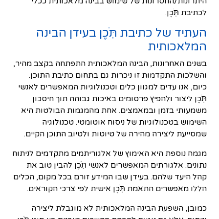
היתרונות/החסרונות של שימוש בבינה מלאכותית ככלי
לכתיבת תֹּֽכֶן.
העתיד של כתיבת תֹּֽכֶן בעידן הבינה
המלאכותית
בשנים האחרונות, הבינה המלאכותית התפתחה בקצב מהיר,
והשלכות התקדמות זו ניכרות גם בתחום כתיבת התוכן.
כיום, אנו עדים למגוון כלים וטכנולוגיות המאפשרים לאנשי
תֹּֽכֶן ליצור ולהפיץ פרסומים באיכות גבוהה תוך חיסכון
משמעותי בזמן ובמאמצים. אחת מהמגמות הבולטות היא
השימוש בטכנולוגיות של ניסוח אוטומטי. טכנולוגיה
שמסייעת ליצירה מהירה של טיוטות ולטיוב התוכן הקיים.
מגמה נוספת היא האימוץ של אלגוריתמים מתקדמים לניתוח
נתונים. אלגורתים המאפשרים לאנשי תֹּֽכֶן להבין טוב את
קהל היעד שלהם. בעידן שבו המידע זורם בכל מקום, הכלים
הללו מאפשרים התאמת תֹּֽכֶן אישית לפי צרכי הקוראים.
כמובן, השפעת הבינה המלאכותית לא מוגבלת ליצירה