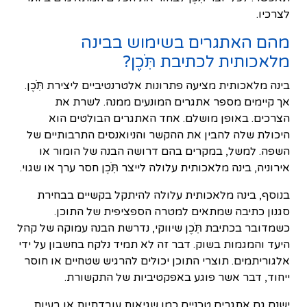
לצרכיו.
מהם האתגרים בשימוש בבינה
מלאכותית לכתיבת תֹּֽכֶן?
בינה מלאכותית מציעה פתרונות אלטרנטיביים ליצירת תֹּֽכֶן.
אך קיימים מספר אתגרים המונעים ממנה. לשרת את
הצרכים. באופן מושלם. אחד האתגרים הבולטים הוא
היכולת שלה להבין את ההקשר והניואנסים התרבותיים של
השפה. למשל, במקרים בהם דרושה הבנה של הומור או
אירוניה, בינה מלאכותית עלולה לייצר תֹּֽכֶן חסר ערך או שגוי.
בנוסף, בינה מלאכותית עלולה להיתקל בקשיים בבחירת
סגנון כתיבה שמתאים למטרה הספציפית של התוכן.
כשמדובר בכתיבת תֹּֽכֶן שיווקי, נדרשת הבנה עמוקה של קהל
היעד והמגמות בשוק. דבר זה לא תמיד נלקח בחשבון על ידי
אלגוריתמים. תוצרי התוכן יכולים להרגיש שטחיים או חוסר
ייחוד, דבר אשר פוגע באפקטיביות של התקשורת.
ישנם גם אתגרים טכניים כמו שגיאות עובדתיות או בעיות