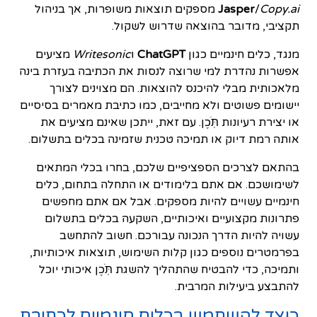
Copy.ai
/
Jasper
מספקים תוצאות משופרות, אך בניהול
תקציבי, מדובר בהוצאה שדרוש לשקול.
מנגד, כלים חינמיים כגון
ChatGPT
ו
Writesonic
מציעים
אפשרות נהדרת למי שרוצה לנסות את הכתיבה בעזרת בינה
מלאכותית מבלי להיכנס להוצאות. הם מצוינים לצורך
יישומים פשוטים ולא מחייבים, כמו כתיבת מאמרים בסיסיים
או יצירת רעיונות תֹּֽכֶן. עם זאת, ייתכן שאינם מציעים את
אותה רמת דיוק או תמיכה טכנית שזמינה בכלים בתשלום.
בהתאם לצרכים הספציפיים שלכם, בחרו בכלי המתאים
לשימושכם. אם אתם בלימודים או התחלה בתחום, כלים
חינמיים עשויים להיות מספקים. אבל אם אתם מחפשים
פתרונות מקצועיים ואיכותיים, השקעה בכלים בתשלום
עשויה להיות הדרך הנכונה עבורכם. חשוב להתחשב
בפרמטרים נוספים כגון קלות השימוש, תוצאות איכותיות,
ותמיכה, כדי להבטיח שהתהליך להשגת תֹּֽכֶן איכותי יוכל
להתבצע ביעילות המרבית.
כיצד להשתמש בכלים חינמיים לכתיבת