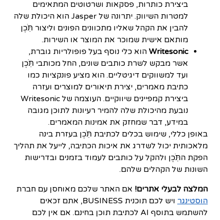
ביצירת כותרות, פסקאות ושרטוטים המתאימים
למטרות השיווק. יתרונה של Jasper הוא היכולת שלה
להבין את הקהל שאליו מתכוונים הפונים וליצור תֹּֽכֶן
מותאם אישית שמוכר את המוצר או השירות.
Writesonic
הוא כלי נוסף בעל פופולריות גוברת,
אשר מבקש לשרת כותבים שונים, החל מכותבי תֹּֽכֶן
ועד למשווקים דיגיטליים. הוא מציע פונקציות כמו
כתיבת מאמרים, יצירת תיאורים למוצרים ועזרה
ביצירת קמפיינים שיווקיים. העוצמה של Writesonic
נובעת מהיכולת שלה להמיר רעיונות לתוכן מגובה
במידע, דבר שמחזק את אמינות המאמרים.
באופן כללי, שימוש בכלים לכתיבת תֹּֽכֶן בעזרת בינה
מלאכותית יכול לשדרג את איכות הכתיבה, לייעל את תהליך
הפקת התֹּֽכֶן ולהקל על כותבים לעמוד בזמנים ובדרישות
השונות של הקהלים שלהם.
המלצה לבעלי אתרים!
אם האתר שלכם מאוחסן עם חברת
הוסטינגר
ויש לכם תוכנית BUSINESS, אתם זכאים
להשתמש בתוסף AI לכתיבת תוכן בחינם. אם אין לכם