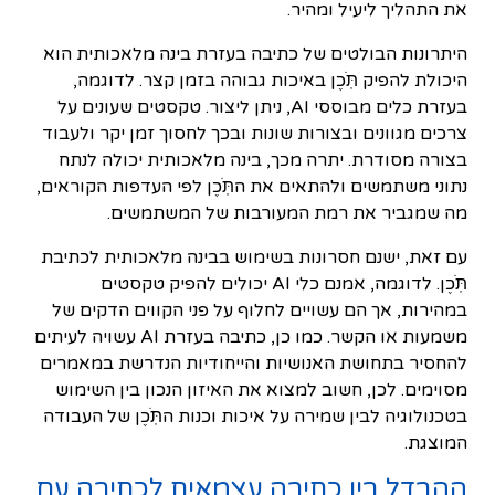
את התהליך ליעיל ומהיר.
היתרונות הבולטים של כתיבה בעזרת בינה מלאכותית הוא
היכולת להפיק תֹּֽכֶן באיכות גבוהה בזמן קצר. לדוגמה,
בעזרת כלים מבוססי AI, ניתן ליצור. טקסטים שעונים על
צרכים מגוונים ובצורות שונות ובכך לחסוך זמן יקר ולעבוד
בצורה מסודרת. יתרה מכך, בינה מלאכותית יכולה לנתח
נתוני משתמשים ולהתאים את התֹּֽכֶן לפי העדפות הקוראים,
מה שמגביר את רמת המעורבות של המשתמשים.
עם זאת, ישנם חסרונות בשימוש בבינה מלאכותית לכתיבת
תֹּֽכֶן. לדוגמה, אמנם כלי AI יכולים להפיק טקסטים
במהירות, אך הם עשויים לחלוף על פני הקווים הדקים של
משמעות או הקשר. כמו כן, כתיבה בעזרת AI עשויה לעיתים
להחסיר בתחושת האנושיות והייחודיות הנדרשת במאמרים
מסוימים. לכן, חשוב למצוא את האיזון הנכון בין השימוש
בטכנולוגיה לבין שמירה על איכות וכנות התֹּֽכֶן של העבודה
המוצגת.
ההבדל בין כתיבה עצמאית לכתיבה עם