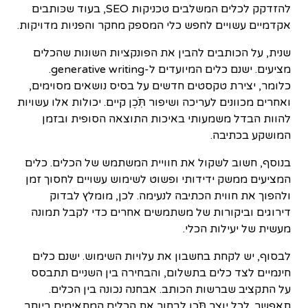
להזדקק לכלים המשלבים טכניקות SEO, בעוד שכּותבים
אקדמיים עשויים לחפש כלי המספק מחקר והפניות מדויקות.
שנית, על הכותבים להבין את הפונקציות השונות שהכלים
מציעים. ישנם כלים המיועדים ל-generative writing.
כלומר, יצירת טקסטים חדשים על בסיס נושאים מסוימים,
ואחרים מכוונים לעריכה ושיפור תֹּֽכֶן קיים. יכולות אלו עשויות
להוות הבדל משמעותי באיכות התוצאה הסופית ובזמן
המושקע בכתיבה.
בנוסף, חשוב לשקול את חוויית המשתמש של הכלים. כלים
המציעים ממשק ידידותי ופשוט לשימוש עשויים לחסוך זמן
ולהפוך את חווית הכתיבה לנעימה. לכן, מומלץ לבדוק
דירוגים וביקורות של משתמשים אחרים כדי לקבל תמונה
מעשית של יעילות הכלי.
לבסוף, יש לקחת בחשבון את עלויות השימוש. ישנם כלים
חינמיים לצד כלים בתשלום, והבחירה בין השניים תתבסס
על התקציב שברשות הכותב. אבחנה נכונה בין הכלים.
תאפשר. לכל יוצר תֹּֽכֶן לבחור את הכלים המתאימים ביותר