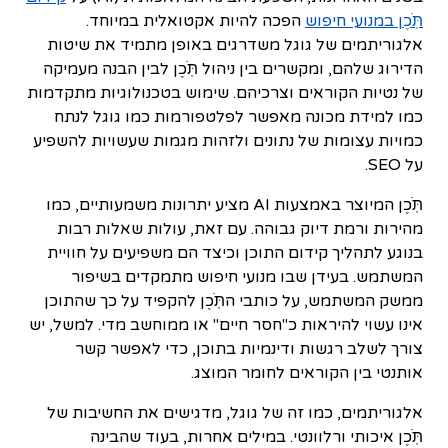
תֹּֽכֶן במנועי חיפוש
הפכה להיות אקטואלית במיוחד.
אלגוריתמים של גוגל משדרגים באופן מתמיד את שיטות
הדירוג שלהם, ומקשרים בין ניהול תֹּֽכֶן לבין הבנה מעמיקה
של נטיות הקוראים וצרכיהם. שימוש בטכנולוגיות מתקדמות
כמו למידת מכונה מאפשר לפלטפורמות כמו גוגל לנתח
כמויות עצומות של נתונים ולזהות מגמות שעשויות להשפיע
על SEO.
תֹּֽכֶן המיוצר באמצעות AI מציע יתרונות משמעותיים, כמו
מהירות ורמת דיוק גבוהה. עם זאת, עולות שאלות רבות
בנוגע לתהליך קידום התוכן וכיצד הם משפיעים על חוויית
המשתמש. בעידן שבו מנועי חיפוש מתמקדים בשיפור
ממשק המשתמש, על כותבי התֹּֽכֶן להקפיד על כך שהתוכן
אינו עשוי להיראות כ"חסר חיים" או ממוחשב מדי. למשל, יש
צורך לשלב רגשות ודינמיות בתוכן, כדי לאפשר קשר
אותנטי בין הקוראים לחומר המוצג.
אלגוריתמים, כמו זה של גוגל, מדגישים את החשיבות של
תֹּֽכֶן איכותי ורלוונטי. במילים אחרות, בעוד שהבינה