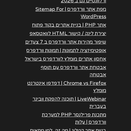
ורלוונטיים גם ב 2026
מפת אתר וורדפרס | Sitemap For
WordPress
אתר PHP | בניית אתרים בקוד פתוח
יצירת לינק / קישור HTML לוואטסאפ
שיפור מהירות אתר וורדפרס ב 7 צעדים
אופטימיזציה לתמונות | תמונות וורדפרס
אחסון אתרים מומלץ לוורדפרס בישראל
אבטחת אתר וורדפרס עם תוסף
אבטחה
Chrome vs Firefox | דפדפן אינטרנט
מומלץ
LiveWebinar | תוכנה להפקת וובינר
בעברית
מתכנת פרילנסר PHP למערכת
וורדפרס | עלות
בניית אתר קטלוג | מה זה, למי מתאים