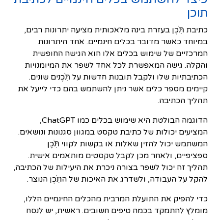
תוכן
כתיבת תֹּֽכֶן בעזרת בינה מלאכותית מציעה יתרונות רבים,
במיוחד כאשר מדובר בכלים חינמיים. אחד היתרונות
המרכזיים של שימוש בכלים אלו הוא הגישה החופשית
והקלה. גישה המאפשרת לכל אחד לשפר את המיומנויות
הכתיבתיות שלו ולקבל תובנות חדשות על תֹּֽכֶנים שונים.
קיימים מספר כלים אשר ניתן להשתמש בהם כדי לייעל את
תהליך הכתיבה.
הדוגמה הבולטת היא שימוש בכלים כמו ChatGPT,
המציעים יכולות של כתיבת טקסט במגוון סגנונות ונושאים.
המשתמש יכול להזין שאלות או בקשות לקווי תֹּֽכֶן
ספציפיים, ולאחר מכן לקבל טקסטים מותאמים אישית.
תהליך זה יכול לשפר בצורה ניכרת את היעילות של הכתיבה,
להקל על העבודה, ולשדרג את האיכות של התֹּֽכֶן הנוצר.
כדי להפיק את התועלת המרבית מהכלים החינמיים הללו,
מומלץ להתמקד בכמה טיפים חשובים. ראשית, יש לנסח